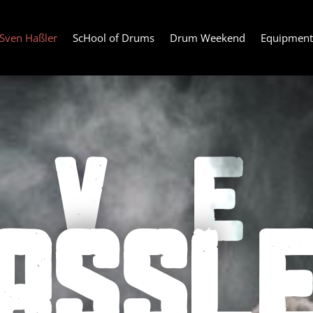
Sven Haßler
ScHool of Drums
Drum Weekend
Equipmen
SV
ASSL