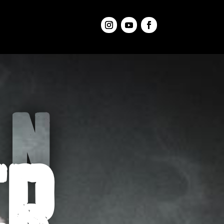
t
EN
ER