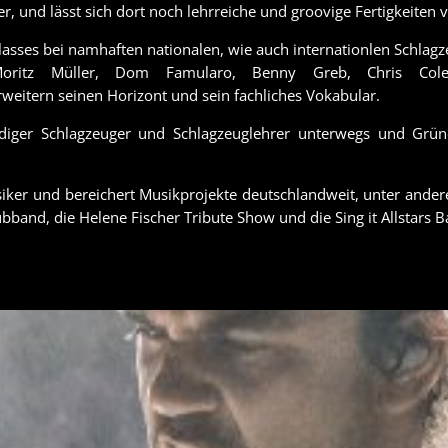
er, und lässt sich dort noch lehrreiche und groovige Fertigkeiten v
lasses bei namhaften nationalen, wie auch internationlen Schlagzeu
Moritz Müller, Dom Famularo, Benny Greb, Chris Col
weitern seinen Horizont und sein fachliches Vokabular.
tändiger Schlagzeuger und Schlagzeuglehrer unterwegs und Gr
iker und bereichert Musikprojekte deutschlandweit, unter andere
band, die Helene Fischer Tribute Show und die Sing it Allstars B